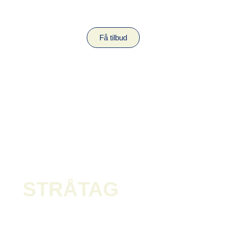
Få tilbud
STRÅTAG
Ajourført sidst d.
20 november, 2024